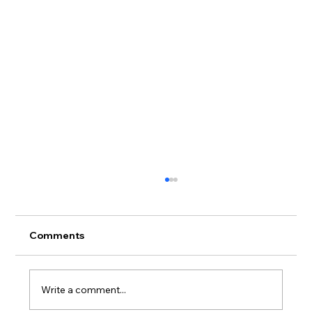
Comments
아이티 선교 8/31/2015
Write a comment...