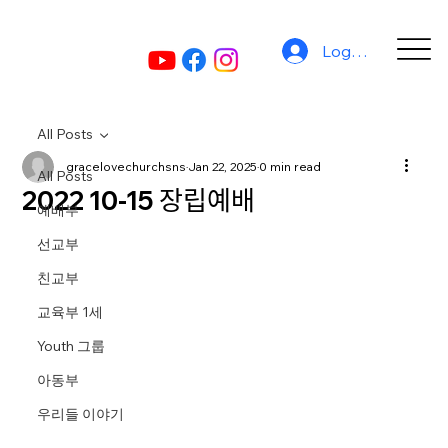
Log In
All Posts
gracelovechurchsns
Jan 22, 2025
0 min read
All Posts
2022 10-15 장립예배
예배부
선교부
친교부
교육부 1세
Youth 그룹
아동부
우리들 이야기